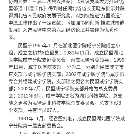
协列为第十三届二次会议提案；《建议我省大力推进“万
里茶道”申遗工作》得到时任湖北省省长王晓东批示并获
得湖北省人民政府发展研究奖，对加快推进“万里茶道”
申遗工作作出了一定贡献；《加强协同创新 推进城市群
发展》入选民盟中央第六届经济论坛并被评为优秀论
文。
民盟于1965年11月在湖北医学院咸宁分院成立小
组，成立之初共8位盟员；1981年11月，成立民盟湖北
医学院咸宁分院支部委员会，直属民盟省委领导；1999
年11月，咸宁医学院支部一分为二，分别为民盟咸宁市
直支部与咸宁医学院支部；2002年咸宁医学院与咸宁师
专合并组建咸宁学院，支部随之更名为民盟咸宁学院支
部；2002年7月，民盟咸宁学院支部升格为总支委员
会；2012年3月，咸宁学院更名为湖北科技学院，总支
随之更名为民盟湖北科技学院总支委员会。总支下设3
个支部，共有盟员67人。
1981年11月，经省盟批准，成立民盟湖北医学院咸
宁分院第一届支部委员会。