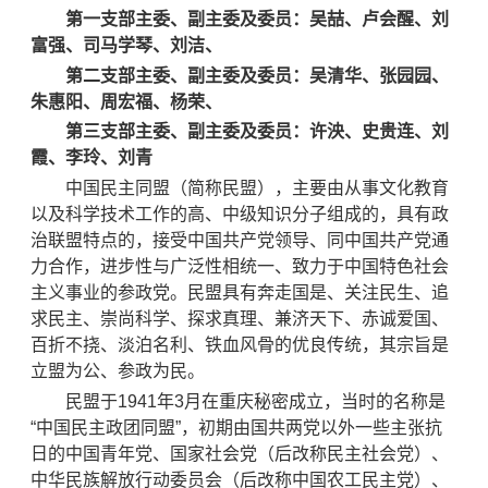
第一支部主委、副主委及委员：吴喆、卢会醒、刘
富强、司马学琴、刘洁、
第二支部主委、副主委及委员：吴清华、张园园、
朱惠阳、周宏福、杨荣、
第三支部主委、副主委及委员：许泱、史贵连、刘
霞、李玲、刘青
中国民主同盟（简称民盟），主要由从事文化教育
以及科学技术工作的高、中级知识分子组成的，具有政
治联盟特点的，接受中国共产党领导、同中国共产党通
力合作，进步性与广泛性相统一、致力于中国特色社会
主义事业的参政党。民盟具有奔走国是、关注民生、追
求民主、崇尚科学、探求真理、兼济天下、赤诚爱国、
百折不挠、淡泊名利、铁血风骨的优良传统，其宗旨是
立盟为公、参政为民。
民盟于1941年3月在重庆秘密成立，当时的名称是
“中国民主政团同盟”，初期由国共两党以外一些主张抗
日的中国青年党、国家社会党（后改称民主社会党）、
中华民族解放行动委员会（后改称中国农工民主党）、