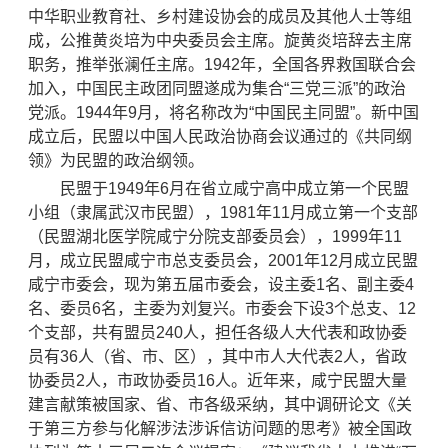
中华职业教育社、乡村建设协会的成员及其他人士等组
成，公推黄炎培为中央委员会主席。旋黄炎培辞去主席
职务，推举张澜任主席。1942年，全国各界救国联合会
加入，中国民主政团同盟遂成为集合“三党三派”的政治
党派。1944年9月，将名称改为“中国民主同盟”。新中国
成立后，民盟以中国人民政治协商会议通过的《共同纲
领》为民盟的政治纲领。
民盟于1949年6月在省立咸宁高中成立第一个民盟
小组（隶属武汉市民盟），1981年11月成立第一个支部
（民盟湖北医学院咸宁分院支部委员会），1999年11
月，成立民盟咸宁市总支委员会，2001年12月成立民盟
咸宁市委会，现为第五届市委会，设主委1名、副主委4
名、委员6名，主委为刘复兴。市委会下设3个总支、12
个支部，共有盟员240人，担任各级人大代表和政协委
员有36人（省、市、区），其中市人大代表2人，省政
协委员2人，市政协委员16人。近年来，咸宁民盟大量
建言献策被国家、省、市各级采纳，其中调研论文《关
于第三方参与化解涉法涉诉信访问题的思考》被全国政